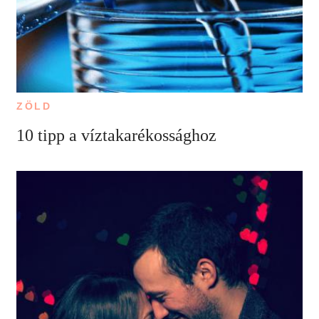
ZÖLD
10 tipp a víztakarékossághoz