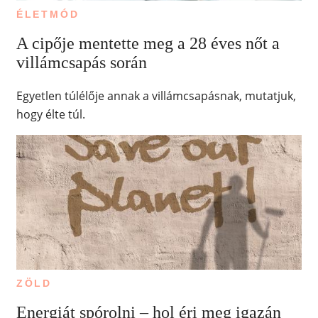
ÉLETMÓD
A cipője mentette meg a 28 éves nőt a
villámcsapás során
Egyetlen túlélője annak a villámcsapásnak, mutatjuk,
hogy élte túl.
ZÖLD
Energiát spórolni – hol éri meg igazán